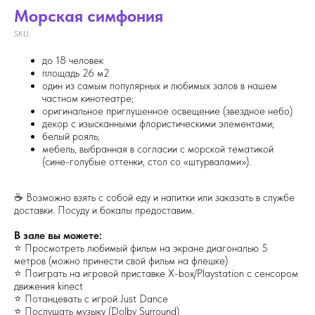
Морская симфония
SKU:
до 18 человек
площадь 26 м2
один из самым популярных и любимых залов в нашем
частном кинотеатре;
оригинальное приглушенное освещение (звездное небо)
декор с изысканными флористическими элементами;
белый рояль;
мебель, выбранная в согласии с морской тематикой
(сине-голубые оттенки, стол со «штурвалами»).
☕ Возможно взять с собой еду и напитки или заказать в службе
доставки. Посуду и бокалы предоставим.
В зале вы можете:
⭐ Просмотреть любимый фильм на экране диагональю 5
метров (можно принести свой фильм на флешке)
⭐ Поиграть на игровой приставке X-box/Playstation с сенсором
движения kinect
⭐ Потанцевать с игрой Just Dance
⭐ Послушать музыку (Dolby Surround)