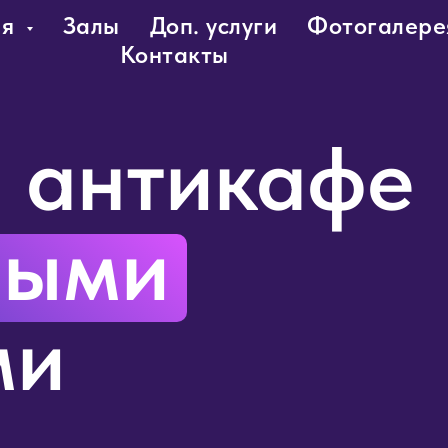
ия
Залы
Доп. услуги
Фотогалере
Контакты
 антикафе
ными
ми