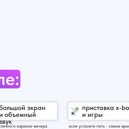
ле:
большой экран
приставка x-b
и объемный
и игры
звук
тличного караоке-вечера
если устанете петь - самое вре