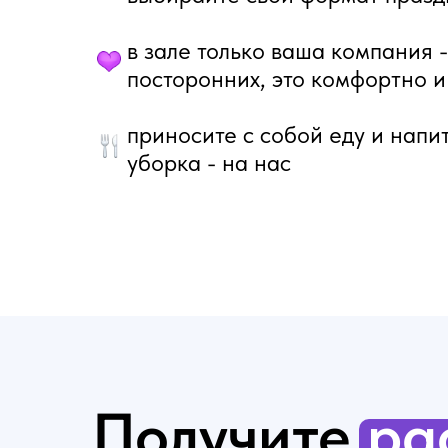
в зале только ваша компания 
посторонних, это комфортно 
event-пространство
в центре СПб
приносите с собой еду и напи
уборка - на нас
Получите
ра