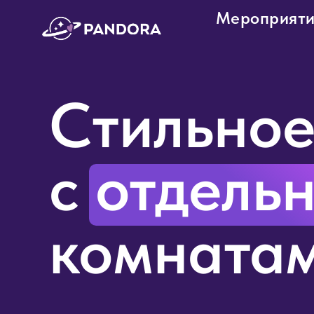
Мероприят
Стильное
с отдель
комната