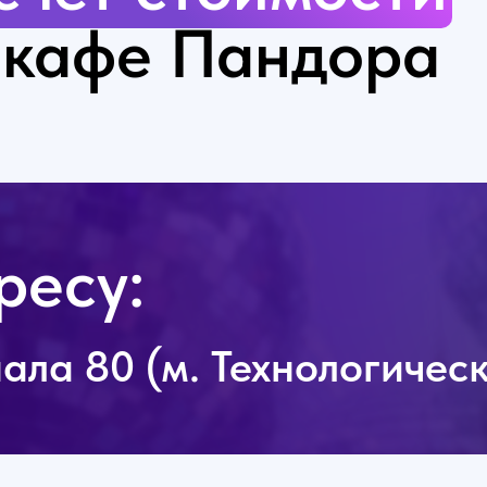
икафе Пандора
ресу:
ала 80 (м. Технологичес