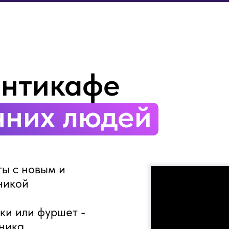
антикафе
нних людей
ты с новым и
никой
лки или фуршет -
ника