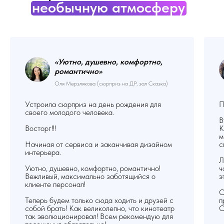
необычную атмосферу
«Уютно, душевно, комфортно,
романтично
»
Оля Мерзлякова (сюрприз на ДР, зал Сказка)
Устроила сюрприз на день рождения для
П
своего молодого человека.
В
Восторг!!!
К
м
Начиная от сервиса и заканчивая дизайном
с
интерьера.
Л
Уютно, душевно, комфортно, романтично!
ч
Вежливый, максимально заботящийся о
э
клиенте персонал!
О
Теперь будем только сюда ходить и друзей с
п
собой брать! Как великолепно, что кинотеатр
О
так эволюционировал! Всем рекомендую для