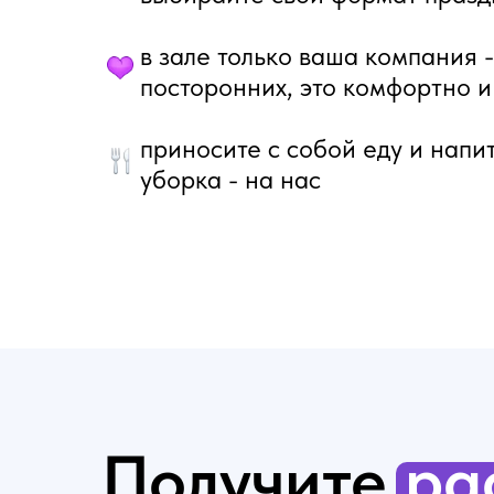
в зале только ваша компания 
посторонних, это комфортно 
event-пространство
в центре СПб
приносите с собой еду и напи
уборка - на нас
Получите
ра