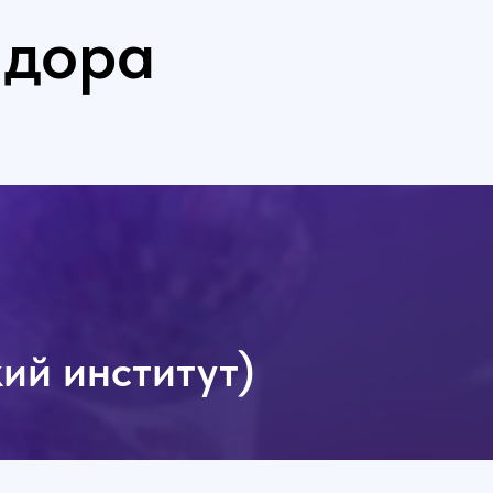
ндора
кий институт)