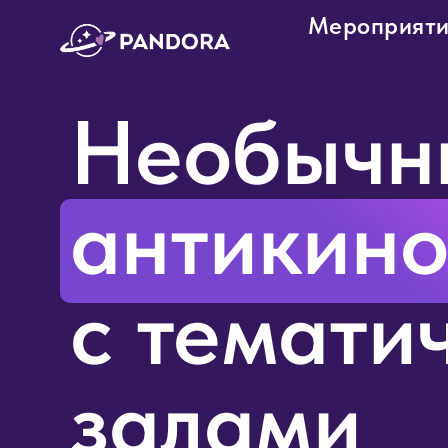
Мероприят
Необычн
антикино
с темати
залами