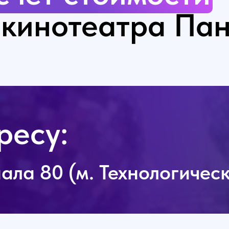
икинотеатра Па
ресу:
ала 80 (м. Технологичес