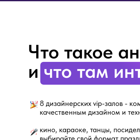
Что такое а
и
что там ин
8 дизайнерских vip-залов - ко
качественным дизайном и тех
кино, караоке, танцы, посиде
выбирайте свой формат празд