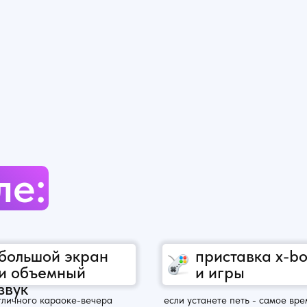
ле:
большой экран
приставка x-b
и объемный
и игры
звук
тличного караоке-вечера
если устанете петь - самое вре