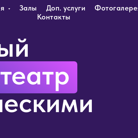
ия
Залы
Доп. услуги
Фотогалере
Контакты
ый
театр
ческими