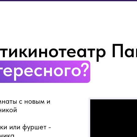
нтикинотеатр П
тересного?
мнаты с новым и
никой
лки или фуршет -
ника