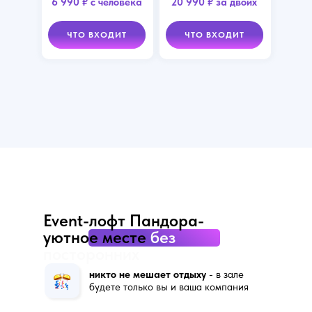
6 990 ₽ с человека
20 990 ₽ за двоих
ЧТО ВХОДИТ
ЧТО ВХОДИТ
Event-лофт Пандора-
уютное месте
без
посторонних
никто не мешает отдыху
- в зале
будете только вы и ваша компания