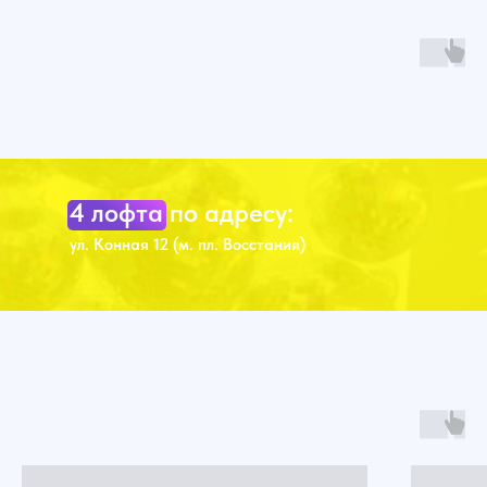
Секрет - это
event-пространство
для тебя и твоих друзей
4 лофта по адресу:
ул. Конная 12 (м. пл. Восстания)